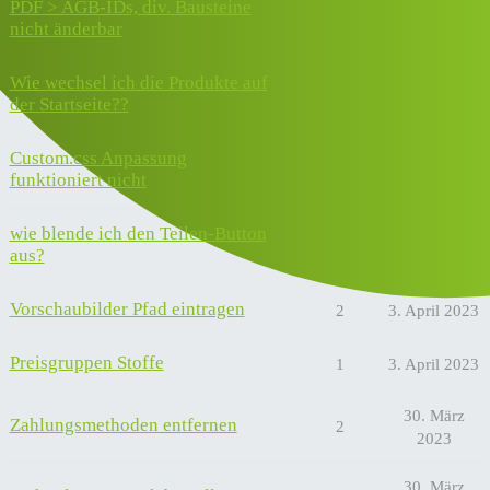
PDF > AGB-IDs, div. Bausteine
8
2024
nicht änderbar
Wie wechsel ich die Produkte auf
1
12. Mai 2023
der Startseite??
Custom.css Anpassung
25. April
1
funktioniert nicht
2023
wie blende ich den Teilen-Button
4
4. April 2023
aus?
Vorschaubilder Pfad eintragen
2
3. April 2023
Preisgruppen Stoffe
1
3. April 2023
30. März
Zahlungsmethoden entfernen
2
2023
30. März