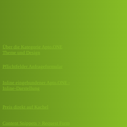
Apto.ONE Community Forum
Apto.ONE Theme und Design
Thema
Antworten
Aktivität
Über die Kategorie Apto.ONE
14. Februar
0
Theme und Design
2023
Pflichtfelder Anfrageformular
3
17. Juni 2025
23.
Inline eingebundener Apto.ONE -
0
September
Inline-Darstellung
2024
29. August
Preis direkt auf Kachel
0
2024
Content Snippets > Request Form
11. März